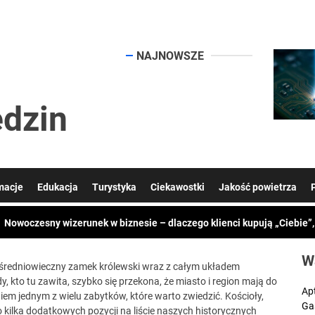
mości
NAJNOWSZE
dzin
Symfonia KSeF Plus cennik: ile kosztuje nowoczesna obsługa KSeF dl
macje
Edukacja
Turystyka
Ciekawostki
Jakość powietrza
Nowoczesny wizerunek w biznesie – dlaczego klienci kupują „Ciebie”
Typowe zastosowania przemysłowe cięcia laserowego
Jaki styropian na ocieplenie domu? Przewodnik, który naprawdę pom
W
średniowieczny zamek królewski wraz z całym układem
to tu zawita, szybko się przekona, że miasto i region mają do
Chcesz więcej klientów z Google? Postaw na skuteczne SEO
Ap
iem jednym z wielu zabytków, które warto zwiedzić. Kościoły,
Ga
o kilka dodatkowych pozycji na liście naszych historycznych