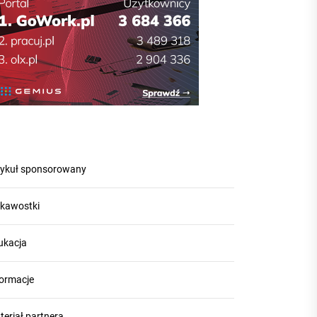
tykuł sponsorowany
ekawostki
ukacja
formacje
teriał partnera