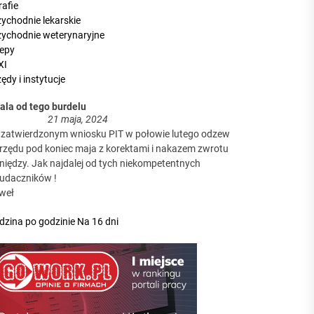
rafie
a firm?
zychodnie lekarskie
zychodnie weterynaryjne
, zanim poznają Twoją ofertę?
lepy
XI
ędy i instytucje
aga podjąć decyzję
dala od tego burdelu
21 maja, 2024
 zatwierdzonym wniosku PIT w połowie lutego odzew
urzędu pod koniec maja z korektami i nakazem zwrotu
niędzy. Jak najdalej od tych niekompetentnych
a firm?
eudaczników !
weł
dzina po godzinie
Na 16 dni