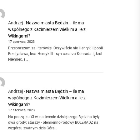
Andrzej
-
Nazwa miasta Będzin – ile ma
wspólnego z Kazimierzem Wielkim a ile z
Wikingami?
17 czerwca, 2023
Przepraszam za literówkę. Oczywiście nie Henryk II pobił
Brzetysława, lecz Henryk III - syn cesarza Konrada II, król
Niemiec, a…
Andrzej
-
Nazwa miasta Będzin – ile ma
wspólnego z Kazimierzem Wielkim a ile z
Wikingami?
17 czerwca, 2023
Na początku XI w. na terenie dzisiejszego Będzina były
dwa grody; starszy - plemienno-rodowy BOLERADZ na
wzgórzu zwanym dziś Górą…