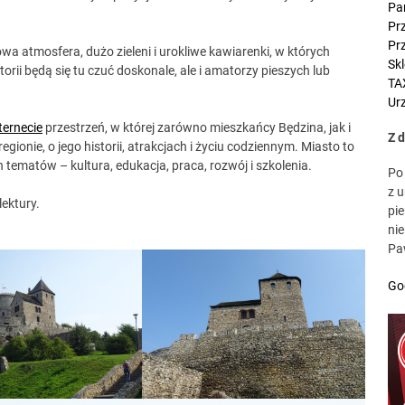
Pa
Symfonia KSeF Plus cennik: ile kosztuje nowoczesna obsługa KSeF dl
Pr
Pr
Nowoczesny wizerunek w biznesie – dlaczego klienci kupują „Ciebie”
owa atmosfera, dużo zieleni i urokliwe kawiarenki, w których
Sk
orii będą się tu czuć doskonale, ale i amatorzy pieszych lub
TA
Typowe zastosowania przemysłowe cięcia laserowego
Urz
ternecie
przestrzeń, w której zarówno mieszkańcy Będzina, jak i
Jaki styropian na ocieplenie domu? Przewodnik, który naprawdę pom
Z 
egionie, o jego historii, atrakcjach i życiu codziennym. Miasto to
h tematów – kultura, edukacja, praca, rozwój i szkolenia.
Po
Chcesz więcej klientów z Google? Postaw na skuteczne SEO
z 
lektury.
pie
Symfonia KSeF Plus cennik: ile kosztuje nowoczesna obsługa KSeF dl
ni
Pa
Go