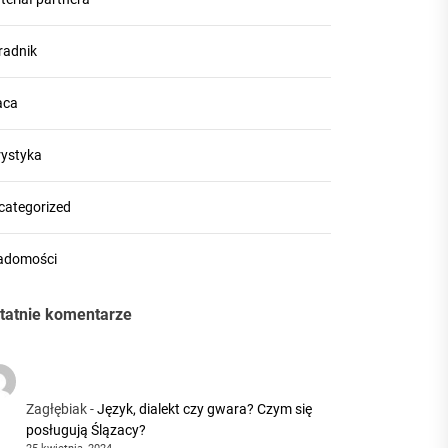
radnik
aca
rystyka
categorized
adomości
tatnie komentarze
Zagłębiak
-
Język, dialekt czy gwara? Czym się
posługują Ślązacy?