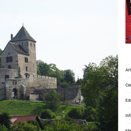
Ar
Ci
Ed
In
Ma