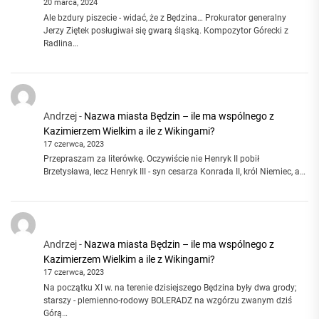
20 marca, 2024
Ale bzdury piszecie - widać, że z Będzina… Prokurator generalny
Jerzy Ziętek posługiwał się gwarą śląską. Kompozytor Górecki z
Radlina…
Andrzej
-
Nazwa miasta Będzin – ile ma wspólnego z
Kazimierzem Wielkim a ile z Wikingami?
17 czerwca, 2023
Przepraszam za literówkę. Oczywiście nie Henryk II pobił
Brzetysława, lecz Henryk III - syn cesarza Konrada II, król Niemiec, a…
Andrzej
-
Nazwa miasta Będzin – ile ma wspólnego z
Kazimierzem Wielkim a ile z Wikingami?
17 czerwca, 2023
Na początku XI w. na terenie dzisiejszego Będzina były dwa grody;
starszy - plemienno-rodowy BOLERADZ na wzgórzu zwanym dziś
Górą…