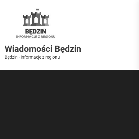
Skip
to
Wiadomości
the
content
Będzin
Wiadomości Będzin
Będzin - informacje z regionu