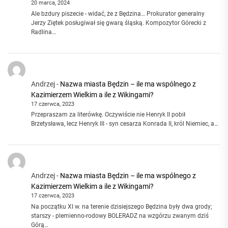
20 marca, 2024
Ale bzdury piszecie - widać, że z Będzina… Prokurator generalny
Jerzy Ziętek posługiwał się gwarą śląską. Kompozytor Górecki z
Radlina…
Andrzej
-
Nazwa miasta Będzin – ile ma wspólnego z
Kazimierzem Wielkim a ile z Wikingami?
17 czerwca, 2023
Przepraszam za literówkę. Oczywiście nie Henryk II pobił
Brzetysława, lecz Henryk III - syn cesarza Konrada II, król Niemiec, a…
Andrzej
-
Nazwa miasta Będzin – ile ma wspólnego z
Kazimierzem Wielkim a ile z Wikingami?
17 czerwca, 2023
Na początku XI w. na terenie dzisiejszego Będzina były dwa grody;
starszy - plemienno-rodowy BOLERADZ na wzgórzu zwanym dziś
Górą…