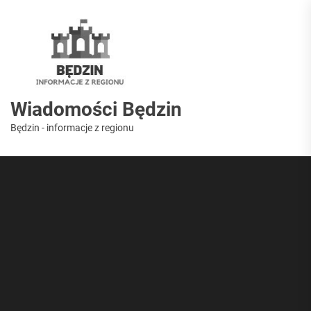
Skip
to
Wiadomości
the
content
Będzin
Wiadomości Będzin
Będzin - informacje z regionu