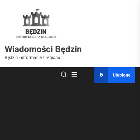
Skip
to
Wiadomości
the
content
Będzin
Wiadomości Będzin
Będzin - informacje z regionu
Ulubione