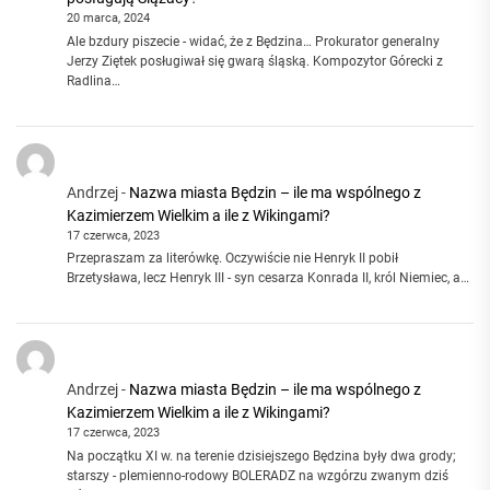
20 marca, 2024
Ale bzdury piszecie - widać, że z Będzina… Prokurator generalny
Jerzy Ziętek posługiwał się gwarą śląską. Kompozytor Górecki z
Radlina…
Andrzej
-
Nazwa miasta Będzin – ile ma wspólnego z
Kazimierzem Wielkim a ile z Wikingami?
17 czerwca, 2023
Przepraszam za literówkę. Oczywiście nie Henryk II pobił
Brzetysława, lecz Henryk III - syn cesarza Konrada II, król Niemiec, a…
Andrzej
-
Nazwa miasta Będzin – ile ma wspólnego z
Kazimierzem Wielkim a ile z Wikingami?
17 czerwca, 2023
Na początku XI w. na terenie dzisiejszego Będzina były dwa grody;
starszy - plemienno-rodowy BOLERADZ na wzgórzu zwanym dziś