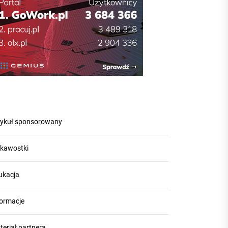
tykuł sponsorowany
ekawostki
ukacja
formacje
teriał partnera