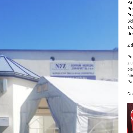
Symfonia KSeF Plus cennik: ile kosztuje nowoczesna obsługa KSeF dl
Pa
Pr
Pr
Nowoczesny wizerunek w biznesie – dlaczego klienci kupują „Ciebie”
Sk
TA
Typowe zastosowania przemysłowe cięcia laserowego
Urz
Jaki styropian na ocieplenie domu? Przewodnik, który naprawdę pom
Z 
Chcesz więcej klientów z Google? Postaw na skuteczne SEO
Po
z 
pie
Symfonia KSeF Plus cennik: ile kosztuje nowoczesna obsługa KSeF dl
ni
Pa
Go