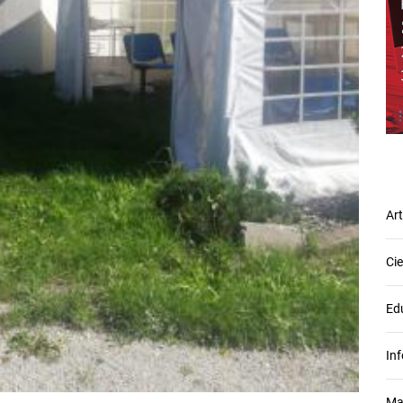
Ar
Ci
Ed
In
Ma