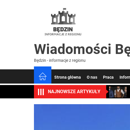
Skip
to
Wiado
the
content
Będzin
Wiadomości Bę
Będzin - informacje z regionu
Strona główna
O nas
Praca
Infor
NAJNOWSZE ARTYKUŁY