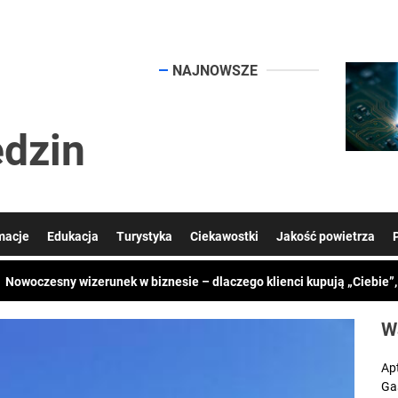
mości
NAJNOWSZE
dzin
Symfonia KSeF Plus cennik: ile kosztuje nowoczesna obsługa KSeF dl
macje
Edukacja
Turystyka
Ciekawostki
Jakość powietrza
Nowoczesny wizerunek w biznesie – dlaczego klienci kupują „Ciebie”
Typowe zastosowania przemysłowe cięcia laserowego
Jaki styropian na ocieplenie domu? Przewodnik, który naprawdę pom
W
Chcesz więcej klientów z Google? Postaw na skuteczne SEO
Ap
Ga