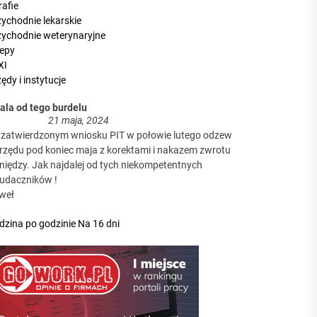
a firm?
rafie
zychodnie lekarskie
zychodnie weterynaryjne
, zanim poznają Twoją ofertę?
lepy
XI
ędy i instytucje
aga podjąć decyzję
dala od tego burdelu
21 maja, 2024
 zatwierdzonym wniosku PIT w połowie lutego odzew
urzędu pod koniec maja z korektami i nakazem zwrotu
niędzy. Jak najdalej od tych niekompetentnych
a firm?
eudaczników !
weł
dzina po godzinie
Na 16 dni