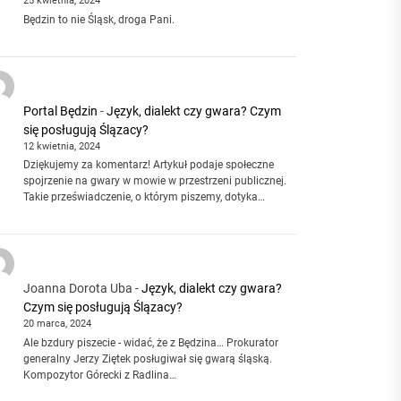
25 kwietnia, 2024
Będzin to nie Śląsk, droga Pani.
Portal Będzin
-
Język, dialekt czy gwara? Czym
się posługują Ślązacy?
12 kwietnia, 2024
Dziękujemy za komentarz! Artykuł podaje społeczne
spojrzenie na gwary w mowie w przestrzeni publicznej.
Takie przeświadczenie, o którym piszemy, dotyka…
Joanna Dorota Uba
-
Język, dialekt czy gwara?
Czym się posługują Ślązacy?
20 marca, 2024
Ale bzdury piszecie - widać, że z Będzina… Prokurator
generalny Jerzy Ziętek posługiwał się gwarą śląską.
Kompozytor Górecki z Radlina…