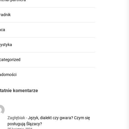
radnik
aca
rystyka
categorized
adomości
tatnie komentarze
Zagłębiak
-
Język, dialekt czy gwara? Czym się
posługują Ślązacy?