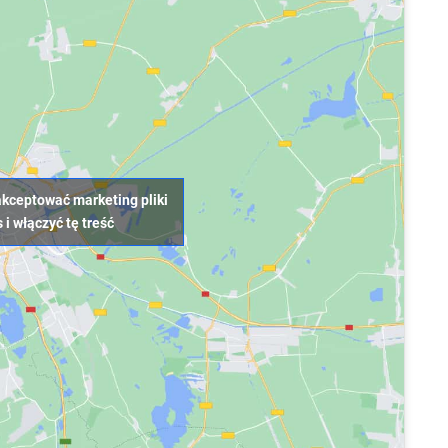
aakceptować marketing pliki
 i włączyć tę treść