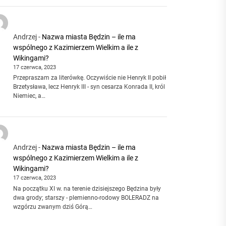
Andrzej
-
Nazwa miasta Będzin – ile ma
wspólnego z Kazimierzem Wielkim a ile z
Wikingami?
17 czerwca, 2023
Przepraszam za literówkę. Oczywiście nie Henryk II pobił
Brzetysława, lecz Henryk III - syn cesarza Konrada II, król
Niemiec, a…
Andrzej
-
Nazwa miasta Będzin – ile ma
wspólnego z Kazimierzem Wielkim a ile z
Wikingami?
17 czerwca, 2023
Na początku XI w. na terenie dzisiejszego Będzina były
dwa grody; starszy - plemienno-rodowy BOLERADZ na
wzgórzu zwanym dziś Górą…