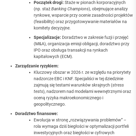
Początek drogi:
Staże w pionach korporacyjnych
(np. staż
Banking Champions
), obejmujące analizy
rynkowe, wsparcie przy ocenie zasadności projektów
(feasibility) oraz przygotowywanie materiałów na
komitety decyzyjne.
Specjalizacje:
Doradztwo w zakresie fuzji i przejęć
(M&A), organizacja emisji obligacji, doradztwo przy
IPO oraz obsługa transakcji na rynkach
kapitałowych (ECM).
Zarządzanie ryzykiem:
Kluczowy obszar w 2026 r. ze względu na priorytety
nadzorcze EBC i KNF. Specjaliści w tej dziedzinie
zajmują się testami warunków skrajnych (
stress
tests
), nadzorem nad modelami wewnętrznymi oraz
oceną ryzyka makroekonomicznego i
geopolitycznego.
Doradztwo finansowe:
Ewolucja w stronę „rozwiązywania problemów” –
rola wymaga dziś biegłości w optymalizacji portfeli
inwestycyjnych oraz biegłości w cyfrowych