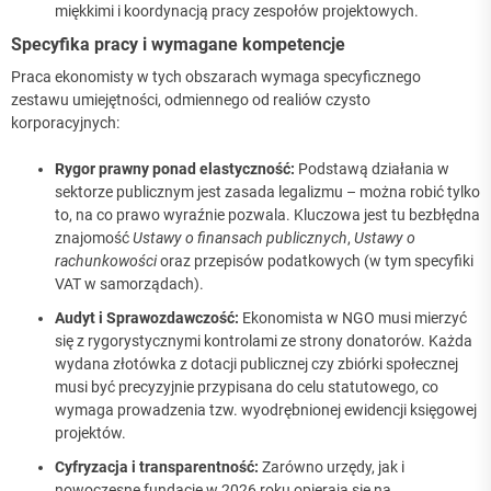
miękkimi i koordynacją pracy zespołów projektowych.
Specyfika pracy i wymagane kompetencje
Praca ekonomisty w tych obszarach wymaga specyficznego
zestawu umiejętności, odmiennego od realiów czysto
korporacyjnych:
Rygor prawny ponad elastyczność:
Podstawą działania w
sektorze publicznym jest zasada legalizmu – można robić tylko
to, na co prawo wyraźnie pozwala. Kluczowa jest tu bezbłędna
znajomość
Ustawy o finansach publicznych
,
Ustawy o
rachunkowości
oraz przepisów podatkowych (w tym specyfiki
VAT w samorządach).
Audyt i Sprawozdawczość:
Ekonomista w NGO musi mierzyć
się z rygorystycznymi kontrolami ze strony donatorów. Każda
wydana złotówka z dotacji publicznej czy zbiórki społecznej
musi być precyzyjnie przypisana do celu statutowego, co
wymaga prowadzenia tzw. wyodrębnionej ewidencji księgowej
projektów.
Cyfryzacja i transparentność:
Zarówno urzędy, jak i
nowoczesne fundacje w 2026 roku opierają się na