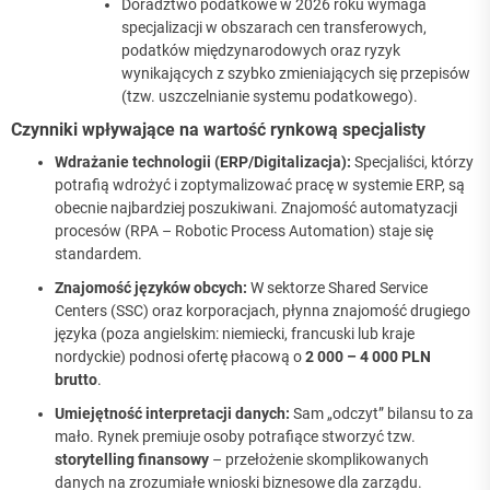
Doradztwo podatkowe w 2026 roku wymaga
specjalizacji w obszarach cen transferowych,
podatków międzynarodowych oraz ryzyk
wynikających z szybko zmieniających się przepisów
(tzw. uszczelnianie systemu podatkowego).
Czynniki wpływające na wartość rynkową specjalisty
Wdrażanie technologii (ERP/Digitalizacja):
Specjaliści, którzy
potrafią wdrożyć i zoptymalizować pracę w systemie ERP, są
obecnie najbardziej poszukiwani. Znajomość automatyzacji
procesów (RPA – Robotic Process Automation) staje się
standardem.
Znajomość języków obcych:
W sektorze Shared Service
Centers (SSC) oraz korporacjach, płynna znajomość drugiego
języka (poza angielskim: niemiecki, francuski lub kraje
nordyckie) podnosi ofertę płacową o
2 000 – 4 000 PLN
brutto
.
Umiejętność interpretacji danych:
Sam „odczyt” bilansu to za
mało. Rynek premiuje osoby potrafiące stworzyć tzw.
storytelling finansowy
– przełożenie skomplikowanych
danych na zrozumiałe wnioski biznesowe dla zarządu.