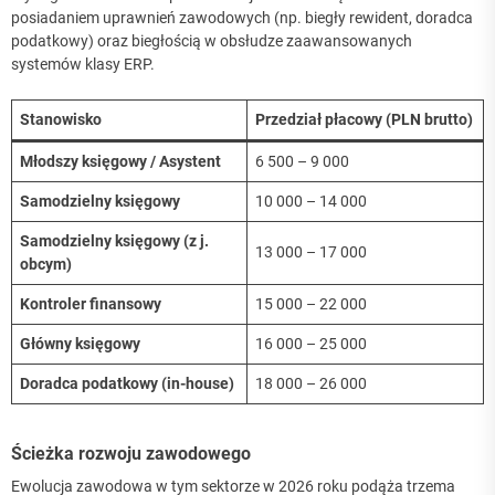
posiadaniem uprawnień zawodowych (np. biegły rewident, doradca
podatkowy) oraz biegłością w obsłudze zaawansowanych
systemów klasy ERP.
Stanowisko
Przedział płacowy (PLN brutto)
Młodszy księgowy / Asystent
6 500 – 9 000
Samodzielny księgowy
10 000 – 14 000
Samodzielny księgowy (z j.
13 000 – 17 000
obcym)
Kontroler finansowy
15 000 – 22 000
Główny księgowy
16 000 – 25 000
Doradca podatkowy (in-house)
18 000 – 26 000
Ścieżka rozwoju zawodowego
Ewolucja zawodowa w tym sektorze w 2026 roku podąża trzema