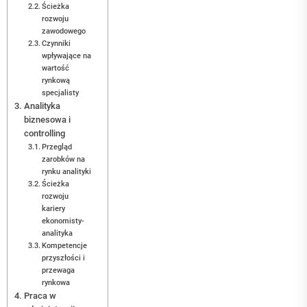
Ścieżka
rozwoju
zawodowego
Czynniki
wpływające na
wartość
rynkową
specjalisty
Analityka
biznesowa i
controlling
Przegląd
zarobków na
rynku analityki
Ścieżka
rozwoju
kariery
ekonomisty-
analityka
Kompetencje
przyszłości i
przewaga
rynkowa
Praca w