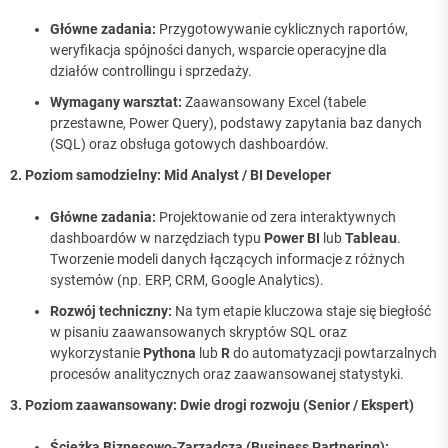
Główne zadania:
Przygotowywanie cyklicznych raportów,
weryfikacja spójności danych, wsparcie operacyjne dla
działów controllingu i sprzedaży.
Wymagany warsztat:
Zaawansowany Excel (tabele
przestawne, Power Query), podstawy zapytania baz danych
(SQL) oraz obsługa gotowych dashboardów.
2. Poziom samodzielny: Mid Analyst / BI Developer
Główne zadania:
Projektowanie od zera interaktywnych
dashboardów w narzędziach typu
Power BI
lub
Tableau
.
Tworzenie modeli danych łączących informacje z różnych
systemów (np. ERP, CRM, Google Analytics).
Rozwój techniczny:
Na tym etapie kluczowa staje się biegłość
w pisaniu zaawansowanych skryptów SQL oraz
wykorzystanie
Pythona
lub
R
do automatyzacji powtarzalnych
procesów analitycznych oraz zaawansowanej statystyki.
3. Poziom zaawansowany: Dwie drogi rozwoju (Senior / Ekspert)
Ścieżka Biznesowo-Zarządcza (Business Partnering):