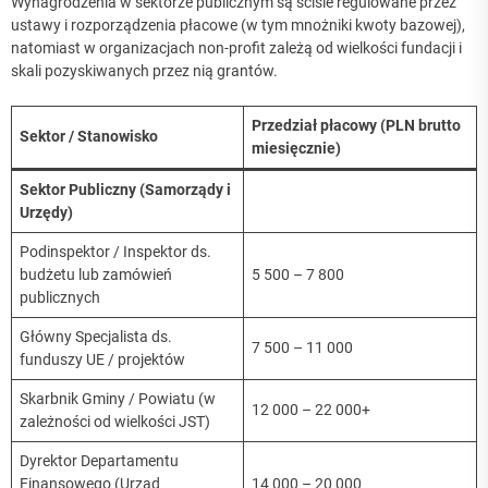
Wynagrodzenia w sektorze publicznym są ściśle regulowane przez
ustawy i rozporządzenia płacowe (w tym mnożniki kwoty bazowej),
natomiast w organizacjach non-profit zależą od wielkości fundacji i
skali pozyskiwanych przez nią grantów.
Przedział płacowy (PLN brutto
Sektor / Stanowisko
miesięcznie)
Sektor Publiczny (Samorządy i
Urzędy)
Podinspektor / Inspektor ds.
budżetu lub zamówień
5 500 – 7 800
publicznych
Główny Specjalista ds.
7 500 – 11 000
funduszy UE / projektów
Skarbnik Gminy / Powiatu (w
12 000 – 22 000+
zależności od wielkości JST)
Dyrektor Departamentu
Finansowego (Urząd
14 000 – 20 000