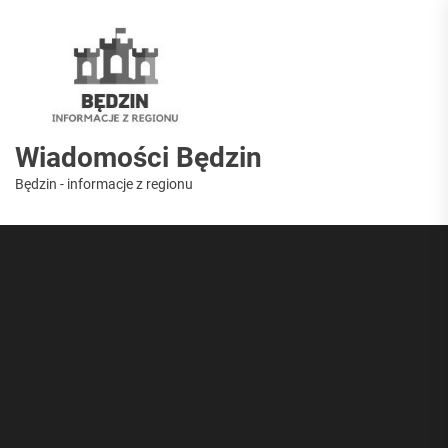
Skip
to
Wiadomości
the
content
Będzin
Wiadomości Będzin
Będzin - informacje z regionu