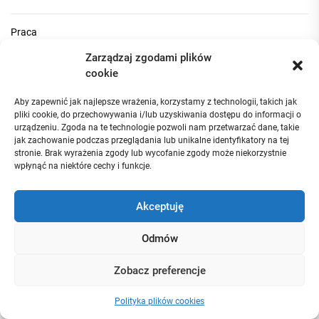
Praca
Zarządzaj zgodami plików
Turystyka
cookie
Aby zapewnić jak najlepsze wrażenia, korzystamy z technologii, takich jak
Uncategorized
pliki cookie, do przechowywania i/lub uzyskiwania dostępu do informacji o
urządzeniu. Zgoda na te technologie pozwoli nam przetwarzać dane, takie
jak zachowanie podczas przeglądania lub unikalne identyfikatory na tej
Wiadomości
stronie. Brak wyrażenia zgody lub wycofanie zgody może niekorzystnie
wpłynąć na niektóre cechy i funkcje.
Ostatnie komentarze
Akceptuję
Odmów
Zagłębiak
-
Język, dialekt czy gwara? Czym się posługują
Ślązacy?
Zobacz preferencje
25 kwietnia, 2024
Będzin to nie Śląsk, droga Pani.
Polityka plików cookies