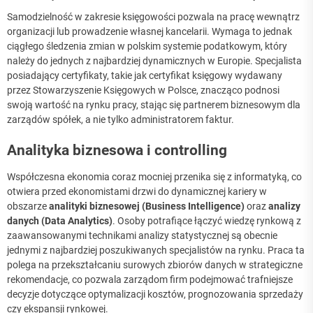
Samodzielność w zakresie księgowości pozwala na pracę wewnątrz
organizacji lub prowadzenie własnej kancelarii. Wymaga to jednak
ciągłego śledzenia zmian w polskim systemie podatkowym, który
należy do jednych z najbardziej dynamicznych w Europie. Specjalista
posiadający certyfikaty, takie jak certyfikat księgowy wydawany
przez Stowarzyszenie Księgowych w Polsce, znacząco podnosi
swoją wartość na rynku pracy, stając się partnerem biznesowym dla
zarządów spółek, a nie tylko administratorem faktur.
Analityka biznesowa i controlling
Współczesna ekonomia coraz mocniej przenika się z informatyką, co
otwiera przed ekonomistami drzwi do dynamicznej kariery w
obszarze
analityki biznesowej (Business Intelligence)
oraz
analizy
danych (Data Analytics)
. Osoby potrafiące łączyć wiedzę rynkową z
zaawansowanymi technikami analizy statystycznej są obecnie
jednymi z najbardziej poszukiwanych specjalistów na rynku. Praca ta
polega na przekształcaniu surowych zbiorów danych w strategiczne
rekomendacje, co pozwala zarządom firm podejmować trafniejsze
decyzje dotyczące optymalizacji kosztów, prognozowania sprzedaży
czy ekspansji rynkowej.