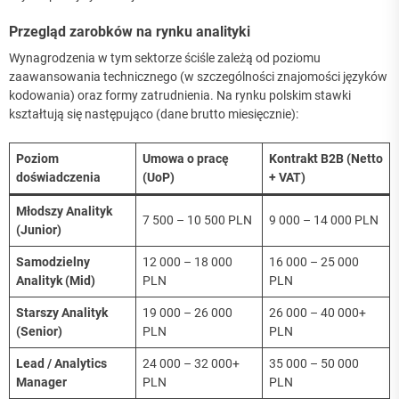
Przegląd zarobków na rynku analityki
Wynagrodzenia w tym sektorze ściśle zależą od poziomu
zaawansowania technicznego (w szczególności znajomości języków
kodowania) oraz formy zatrudnienia. Na rynku polskim stawki
kształtują się następująco (dane brutto miesięcznie):
Poziom
Umowa o pracę
Kontrakt B2B (Netto
doświadczenia
(UoP)
+ VAT)
Młodszy Analityk
7 500 – 10 500 PLN
9 000 – 14 000 PLN
(Junior)
Samodzielny
12 000 – 18 000
16 000 – 25 000
Analityk (Mid)
PLN
PLN
Starszy Analityk
19 000 – 26 000
26 000 – 40 000+
(Senior)
PLN
PLN
Lead / Analytics
24 000 – 32 000+
35 000 – 50 000
Manager
PLN
PLN