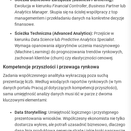
Ewolucja w kierunku
Financial Controller
,
Business Partner
lub
Analytics Manager
. Skupia się na ścisłej współpracy z top
managementem i przekładaniu danych na konkretne decyzje
finansowe.
Ścieżka Techniczna (Advanced Analytics):
Przejście w
kierunku
Data Science
lub
Predictive Analytics Specialist
.
Wymaga opanowania algorytmów uczenia maszynowego
(Machine Learning) do prognozowania trendów rynkowych,
zachowań klientów (churn) czy elastyczności cenowej.
Kompetencje przyszłości i przewaga rynkowa
Zadania współczesnego analityka wykraczają poza suchą
prezentację liczb. Według wiodących raportów rynkowych (w tym
danych portalu Pracuj.pl dotyczących kompetencji przyszłości),
sama umiejętność analizy danych musi iść w parze z dwoma
kluczowymi elementami:
Data Storytelling:
Umiejętność logicznego i przystępnego
prezentowania wniosków. Współczesny ekonomista nie tylko
dostarcza wykres, ale potrafi uzasadnić biznesowo, dlaczego
dana linia produktowa generuje stratę i jakie kroki naprawcze