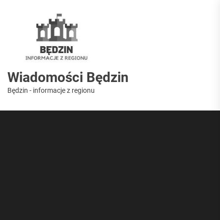
Skip
to
Wiadomości
the
content
Będzin
Wiadomości Będzin
Będzin - informacje z regionu