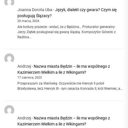
Joanna Dorota Uba
-
Język, dialekt czy gwara? Czym się
posługują Ślązacy?
20 marca, 2024
Ale bzdury piszecie - widać, że z Będzina… Prokurator generalny
Jerzy Ziętek posługiwał się gwarą śląską. Kompozytor Górecki z
Radlina…
Andrzej
-
Nazwa miasta Będzin – ile ma wspólnego z
Kazimierzem Wielkim a ile z Wikingami?
17 czerwca, 2023
Przepraszam za literówkę. Oczywiście nie Henryk II pobił
Brzetysława, lecz Henryk III - syn cesarza Konrada II, król Niemiec, a…
Andrzej
-
Nazwa miasta Będzin – ile ma wspólnego z
Kazimierzem Wielkim a ile z Wikingami?