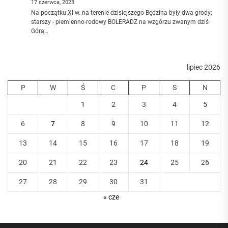
17 czerwca, 2023
Na początku XI w. na terenie dzisiejszego Będzina były dwa grody;
starszy - plemienno-rodowy BOLERADZ na wzgórzu zwanym dziś
Górą…
lipiec 2026
P
W
Ś
C
P
S
N
1
2
3
4
5
6
7
8
9
10
11
12
13
14
15
16
17
18
19
20
21
22
23
24
25
26
27
28
29
30
31
« cze