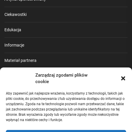
Ciekawostki
Edukacja
Informacje
Materiał partnera
Zarządzaj zgodami plików
Poradnik
cookie
Praca
Aby zapewnić jak najlepsze wrażenia, korzystamy z technologii, takich jak
pliki cookie, do przechowywania i/lub uzyskiwania dostępu do informacji o
urządzeniu. Zgoda na te technologie pozwoli nam przetwarzać dane, takie
Turystyka
jak zachowanie podczas przeglądania lub unikalne identyfikatory na tej
stronie. Brak wyrażenia zgody lub wycofanie zgody może niekorzystnie
wpłynąć na niektóre cechy i funkcje.
Uncategorized