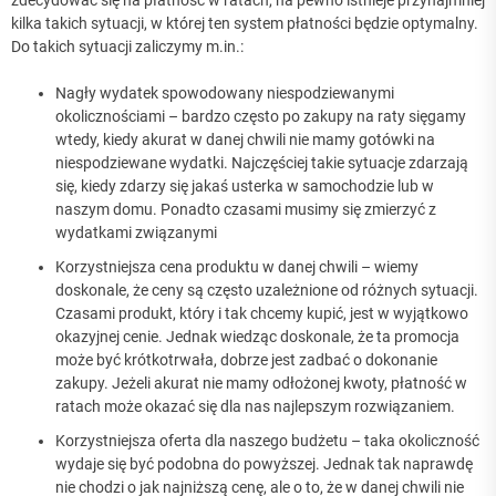
zdecydować się na płatność w ratach, na pewno istnieje przynajmniej
kilka takich sytuacji, w której ten system płatności będzie optymalny.
Do takich sytuacji zaliczymy m.in.:
Nagły wydatek spowodowany niespodziewanymi
okolicznościami – bardzo często po zakupy na raty sięgamy
wtedy, kiedy akurat w danej chwili nie mamy gotówki na
niespodziewane wydatki. Najczęściej takie sytuacje zdarzają
się, kiedy zdarzy się jakaś usterka w samochodzie lub w
naszym domu. Ponadto czasami musimy się zmierzyć z
wydatkami związanymi
Korzystniejsza cena produktu w danej chwili – wiemy
doskonale, że ceny są często uzależnione od różnych sytuacji.
Czasami produkt, który i tak chcemy kupić, jest w wyjątkowo
okazyjnej cenie. Jednak wiedząc doskonale, że ta promocja
może być krótkotrwała, dobrze jest zadbać o dokonanie
zakupy. Jeżeli akurat nie mamy odłożonej kwoty, płatność w
ratach może okazać się dla nas najlepszym rozwiązaniem.
Korzystniejsza oferta dla naszego budżetu – taka okoliczność
wydaje się być podobna do powyższej. Jednak tak naprawdę
nie chodzi o jak najniższą cenę, ale o to, że w danej chwili nie