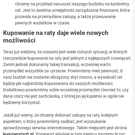
chcemy na przykład naruszać naszego budżetu na konkretny
cel. Jest to świetna umiejętność zarządzania finansami, która
pozwala na przemyślane zakupy, a także przesuwanie
pewnych wydatków w czasie.
Kupowanie na raty daje wiele nowych
możliwości
Teraz już widzimy, że czasami jest wiele różnych sytuacji, w których
rzeczywiście kupowanie na raty jest jednym z najlepszych rozwiązań.
Zanim jednak dokonamy takiej transakcji, wcześniej warto
przemyśleć wszystkie za i przeciw. Powinniśmy mieć pewność, iż
nasz budżet nie zostanie obciążony zbyt mocno, a wysokość rat
będzie jak najbardziej dopasowana do naszych możliwości.
Dodatkowo powinniśmy sobie wcześniej przemyśleć również to, czy
dana rzecz nie jest zachcianką, z której po jej kupieniu w ogóle nie
będziemy korzystać.
Jeżeli już wiemy, że chcemy dokonać zakupy na raty, kolejnym
aspektem, o który powinniśmy zadbać, jest wyszukanie
sprawdzonego serwisu internetowego. Takim miejscem jest strona
kupujwratach.pl
. Ponieważ właśnie w tym miejscu możemy liczyć