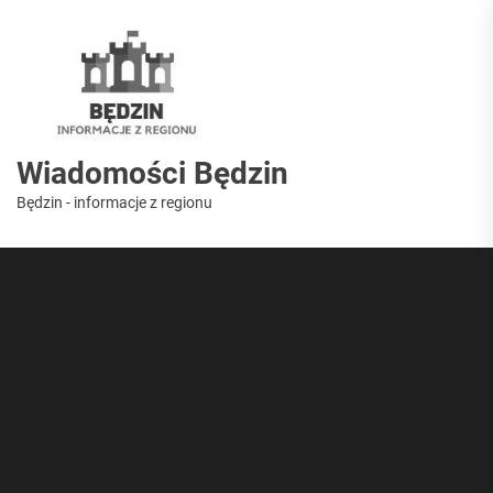
Skip
to
Wiadomości
the
content
Będzin
Wiadomości Będzin
Będzin - informacje z regionu