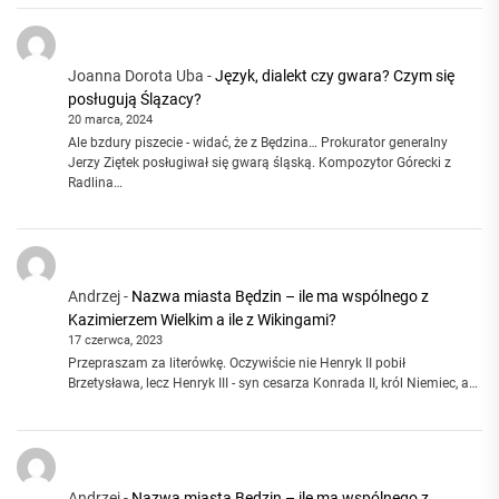
Joanna Dorota Uba
-
Język, dialekt czy gwara? Czym się
posługują Ślązacy?
20 marca, 2024
Ale bzdury piszecie - widać, że z Będzina… Prokurator generalny
Jerzy Ziętek posługiwał się gwarą śląską. Kompozytor Górecki z
Radlina…
Andrzej
-
Nazwa miasta Będzin – ile ma wspólnego z
Kazimierzem Wielkim a ile z Wikingami?
17 czerwca, 2023
Przepraszam za literówkę. Oczywiście nie Henryk II pobił
Brzetysława, lecz Henryk III - syn cesarza Konrada II, król Niemiec, a…
Andrzej
-
Nazwa miasta Będzin – ile ma wspólnego z