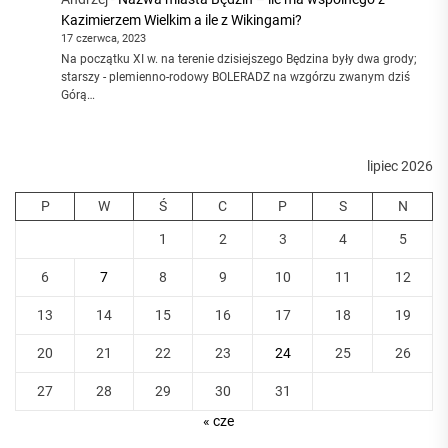
Kazimierzem Wielkim a ile z Wikingami?
17 czerwca, 2023
Na początku XI w. na terenie dzisiejszego Będzina były dwa grody;
starszy - plemienno-rodowy BOLERADZ na wzgórzu zwanym dziś
Górą…
lipiec 2026
P
W
Ś
C
P
S
N
1
2
3
4
5
6
7
8
9
10
11
12
13
14
15
16
17
18
19
20
21
22
23
24
25
26
27
28
29
30
31
« cze