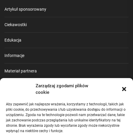
Artykuł sponsorowany
Ciekawostki
Edukacja
Informacje
Materiał partnera
Zarządzaj zgodami plików
Poradnik
cookie
Praca
Aby zapewnić jak najlepsze wrażenia, korzystamy z technologii, takich jak
pliki cookie, do przechowywania i/lub uzyskiwania dostępu do informacji o
urządzeniu. Zgoda na te technologie pozwoli nam przetwarzać dane, takie
Turystyka
jak zachowanie podczas przeglądania lub unikalne identyfikatory na tej
stronie. Brak wyrażenia zgody lub wycofanie zgody może niekorzystnie
wpłynąć na niektóre cechy i funkcje.
Uncategorized