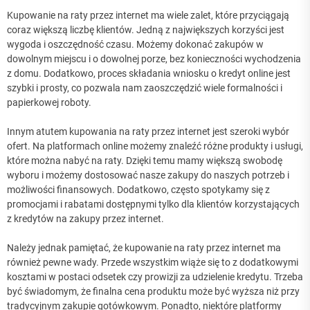
Kupowanie na raty przez internet ma wiele zalet, które przyciągają
coraz większą liczbę klientów. Jedną z największych korzyści jest
wygoda i oszczędność czasu. Możemy dokonać zakupów w
dowolnym miejscu i o dowolnej porze, bez konieczności wychodzenia
z domu. Dodatkowo, proces składania wniosku o kredyt online jest
szybki i prosty, co pozwala nam zaoszczędzić wiele formalności i
papierkowej roboty.
Innym atutem kupowania na raty przez internet jest szeroki wybór
ofert. Na platformach online możemy znaleźć różne produkty i usługi,
które można nabyć na raty. Dzięki temu mamy większą swobodę
wyboru i możemy dostosować nasze zakupy do naszych potrzeb i
możliwości finansowych. Dodatkowo, często spotykamy się z
promocjami i rabatami dostępnymi tylko dla klientów korzystających
z kredytów na zakupy przez internet.
Należy jednak pamiętać, że kupowanie na raty przez internet ma
również pewne wady. Przede wszystkim wiąże się to z dodatkowymi
kosztami w postaci odsetek czy prowizji za udzielenie kredytu. Trzeba
być świadomym, że finalna cena produktu może być wyższa niż przy
tradycyjnym zakupie gotówkowym. Ponadto, niektóre platformy