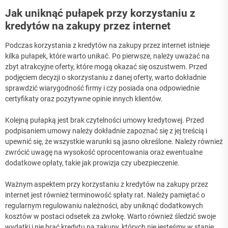
Jak uniknąć pułapek przy korzystaniu z
kredytów na zakupy przez internet
Podczas korzystania z kredytów na zakupy przez internet istnieje
kilka pułapek, które warto unikać. Po pierwsze, należy uważać na
zbyt atrakcyjne oferty, które mogą okazać się oszustwem. Przed
podjęciem decyzji o skorzystaniu z danej oferty, warto dokładnie
sprawdzić wiarygodność firmy i czy posiada ona odpowiednie
certyfikaty oraz pozytywne opinie innych klientów.
Kolejną pułapką jest brak czytelności umowy kredytowej. Przed
podpisaniem umowy należy dokładnie zapoznać się z jej treścią i
upewnić się, że wszystkie warunki są jasno określone. Należy również
zwrócić uwagę na wysokość oprocentowania oraz ewentualne
dodatkowe opłaty, takie jak prowizja czy ubezpieczenie.
Ważnym aspektem przy korzystaniu z kredytów na zakupy przez
internet jest również terminowość spłaty rat. Należy pamiętać o
regularnym regulowaniu należności, aby uniknąć dodatkowych
kosztów w postaci odsetek za zwłokę. Warto również śledzić swoje
wydatki i nie brać kredytu na zakupy, których nie jesteśmy w stanie