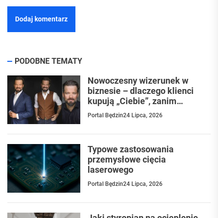
PODOBNE TEMATY
Nowoczesny wizerunek w
biznesie – dlaczego klienci
kupują „Ciebie”, zanim
poznają Twoją ofertę?
Portal Będzin
24 Lipca, 2026
Typowe zastosowania
przemysłowe cięcia
laserowego
Portal Będzin
24 Lipca, 2026
Jaki styropian na ocieplenie