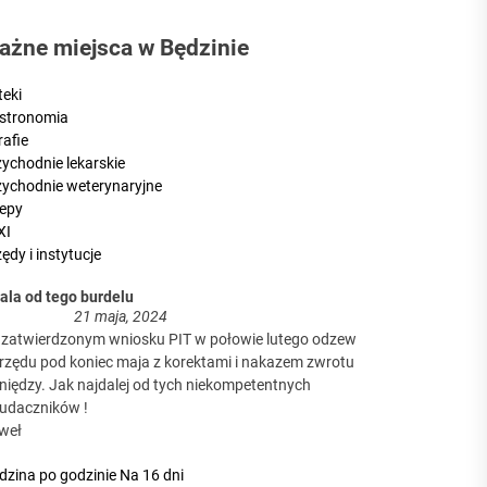
a firm?
ażne miejsca w Będzinie
, zanim poznają Twoją ofertę?
teki
stronomia
rafie
aga podjąć decyzję
zychodnie lekarskie
zychodnie weterynaryjne
lepy
XI
ędy i instytucje
a firm?
dala od tego burdelu
21 maja, 2024
 zatwierdzonym wniosku PIT w połowie lutego odzew
urzędu pod koniec maja z korektami i nakazem zwrotu
niędzy. Jak najdalej od tych niekompetentnych
eudaczników !
weł
dzina po godzinie
Na 16 dni