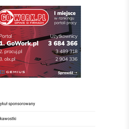
tykuł sponsorowany
ekawostki