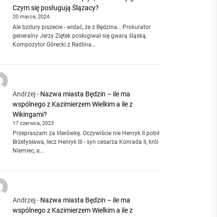
Czym się posługują Ślązacy?
20 marca, 2024
Ale bzdury piszecie - widać, że z Będzina… Prokurator
generalny Jerzy Ziętek posługiwał się gwarą śląską.
Kompozytor Górecki z Radlina…
Andrzej
-
Nazwa miasta Będzin – ile ma
wspólnego z Kazimierzem Wielkim a ile z
Wikingami?
17 czerwca, 2023
Przepraszam za literówkę. Oczywiście nie Henryk II pobił
Brzetysława, lecz Henryk III - syn cesarza Konrada II, król
Niemiec, a…
Andrzej
-
Nazwa miasta Będzin – ile ma
wspólnego z Kazimierzem Wielkim a ile z