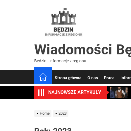
Skip
to
Wiado
the
content
Będzin
Wiadomości Bę
Będzin - informacje z regionu
Strona główna
O nas
Praca
Infor
NAJNOWSZE ARTYKUŁY
Home
2023