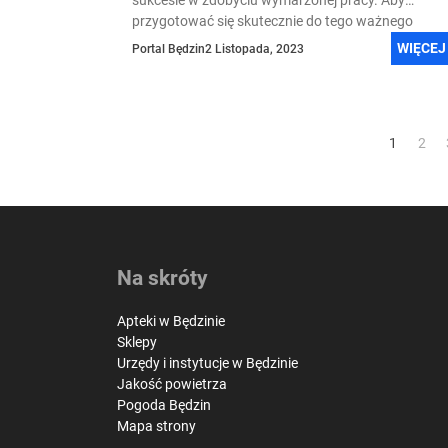
sukcesie w zdobyciu wymarzonej pracy. Aby
przygotować się skutecznie do tego ważnego
spotkania,...
WIĘCEJ
Portal Będzin
2 Listopada, 2023
Stronicowanie
1
2
wpisów
Na skróty
Apteki w Będzinie
Sklepy
Urzędy i instytucje w Będzinie
Jakość powietrza
Pogoda Będzin
Mapa strony