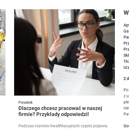
Symfonia KSeF Plus cennik: ile kosztuje nowoczesna obsługa KSeF dl
W
Nowoczesny wizerunek w biznesie – dlaczego klienci kupują „Ciebie”
Ap
Typowe zastosowania przemysłowe cięcia laserowego
Ga
Pa
Jaki styropian na ocieplenie domu? Przewodnik, który naprawdę pom
Pr
Pr
Chcesz więcej klientów z Google? Postaw na skuteczne SEO
Sk
TA
Urz
Symfonia KSeF Plus cennik: ile kosztuje nowoczesna obsługa KSeF dl
Z 
Po
z 
pie
Poradnik
Dlaczego chcesz pracować w naszej
ni
firmie? Przykłady odpowiedzi!
Pa
Podczas rozmów kwalifikacyjnych często pojawia
Go