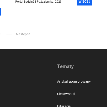
warto jeszcze...
WIĘCEJ
Portal Będzin
24 Października, 2023
3
Następne
Tematy
Artykuł sponsorowany
Ciekawostki
Edukacja