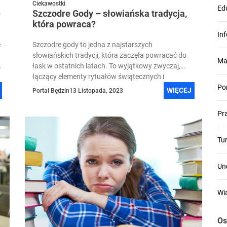
Ciekawostki
Ed
ę
Szczodre Gody – słowiańska tradycja,
która powraca?
In
e
Szczodre gody to jedna z najstarszych
słowiańskich tradycji, która zaczęła powracać do
Ma
łask w ostatnich latach. To wyjątkowy zwyczaj,
łączący elementy rytuałów świątecznych i
życzenia...
Po
WIĘCEJ
Portal Będzin
13 Listopada, 2023
Pr
Tu
Un
Wi
Os