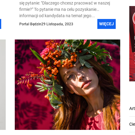
się pytanie: "Dlaczego chcesz pracować w naszej
firmie?" To pytanie ma na celu pozyskanie
informacji od kandydata na temat jego...
WIĘCEJ
Portal Będzin
29 Listopada, 2023
Ar
Ci