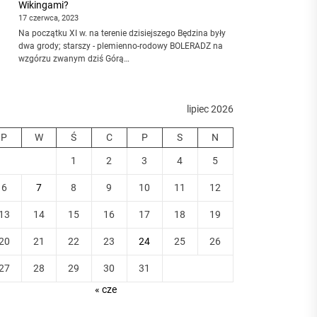
Wikingami?
17 czerwca, 2023
Na początku XI w. na terenie dzisiejszego Będzina były
dwa grody; starszy - plemienno-rodowy BOLERADZ na
wzgórzu zwanym dziś Górą…
lipiec 2026
P
W
Ś
C
P
S
N
1
2
3
4
5
6
7
8
9
10
11
12
13
14
15
16
17
18
19
20
21
22
23
24
25
26
27
28
29
30
31
« cze