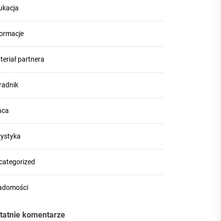
ukacja
formacje
teriał partnera
radnik
aca
rystyka
categorized
adomości
tatnie komentarze