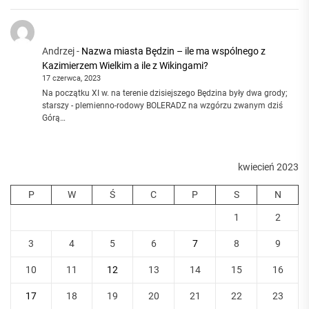
Andrzej
-
Nazwa miasta Będzin – ile ma wspólnego z
Kazimierzem Wielkim a ile z Wikingami?
17 czerwca, 2023
Na początku XI w. na terenie dzisiejszego Będzina były dwa grody;
starszy - plemienno-rodowy BOLERADZ na wzgórzu zwanym dziś
Górą…
kwiecień 2023
P
W
Ś
C
P
S
N
1
2
3
4
5
6
7
8
9
10
11
12
13
14
15
16
17
18
19
20
21
22
23