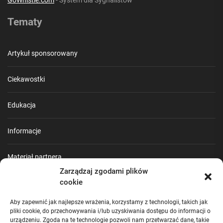
Tematy
Artykuł sponsorowany
Ciekawostki
Edukacja
Informacje
Materiał partnera
Zarządzaj zgodami plików
cookie
Poradnik
Aby zapewnić jak najlepsze wrażenia, korzystamy z technologii, takich jak
Praca
pliki cookie, do przechowywania i/lub uzyskiwania dostępu do informacji o
urządzeniu. Zgoda na te technologie pozwoli nam przetwarzać dane, takie