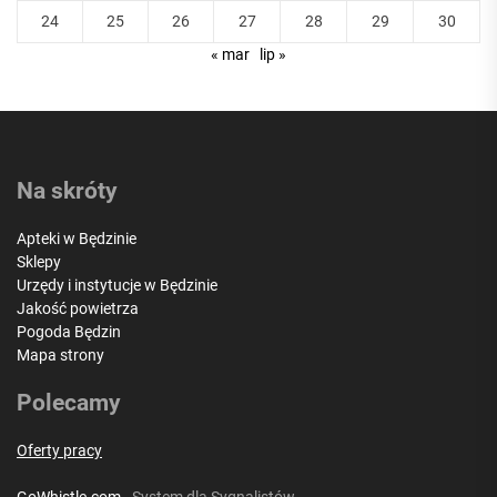
24
25
26
27
28
29
30
« mar
lip »
Na skróty
Apteki w Będzinie
Sklepy
Urzędy i instytucje w Będzinie
Jakość powietrza
Pogoda Będzin
Mapa strony
Polecamy
Oferty pracy
GoWhistle.com
- System dla Sygnalistów