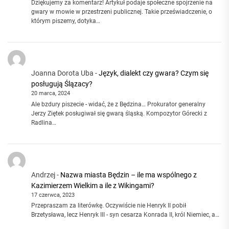
Dziękujemy za komentarz! Artykuł podaje społeczne spojrzenie na
gwary w mowie w przestrzeni publicznej. Takie przeświadczenie, o
którym piszemy, dotyka…
Joanna Dorota Uba
-
Język, dialekt czy gwara? Czym się
posługują Ślązacy?
20 marca, 2024
Ale bzdury piszecie - widać, że z Będzina… Prokurator generalny
Jerzy Ziętek posługiwał się gwarą śląską. Kompozytor Górecki z
Radlina…
Andrzej
-
Nazwa miasta Będzin – ile ma wspólnego z
Kazimierzem Wielkim a ile z Wikingami?
17 czerwca, 2023
Przepraszam za literówkę. Oczywiście nie Henryk II pobił
Brzetysława, lecz Henryk III - syn cesarza Konrada II, król Niemiec, a…