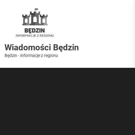
Skip
to
Wiadomości
the
content
Będzin
Wiadomości Będzin
Będzin - informacje z regionu