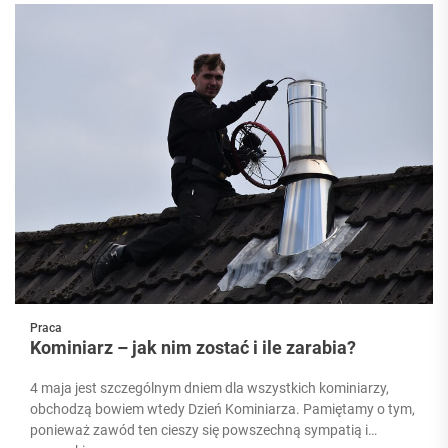
Praca
Kominiarz – jak nim zostać i ile zarabia?
4 maja jest szczególnym dniem dla wszystkich kominiarzy,
obchodzą bowiem wtedy Dzień Kominiarza. Pamiętamy o tym,
ponieważ zawód ten cieszy się powszechną sympatią i