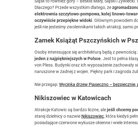
Śląsk to również góry – Beskid Mały, Śląski i Żywiecki
Dlaczego? Przede wszystkim dlatego, że
zgromadzono 
elektrownia szczytowo-pompowa, kolej linowo-towarow
oczywiście przepiękne widoki
. Głównym powodem do p
jeśli nie jesteśmy zwolennikami takich atrakcji, samo 
Zamek Książąt Pszczyńskich w Psz
Osoby interesujące się architekturą będą z pewnośc
jeden z najpiękniejszych w Polsce
. Jest to pełna kla
von Pless. Budynki oraz ich wyposażenie zachowały s
naruszone w żadnej z wojen. Piękny park i zagroda żu
Nie przegap:
Wycinka drzew Piaseczno – bezpiecznie, p
Nikiszowiec w Katowicach
Atrakcje Katowic są bardzo liczne, ale
jeśli chcemy p
starej dzielnicy o nazwie
Nikiszowiec
, która kiedyś peł
posiadające czerwone wykusze okienne i wiele interes