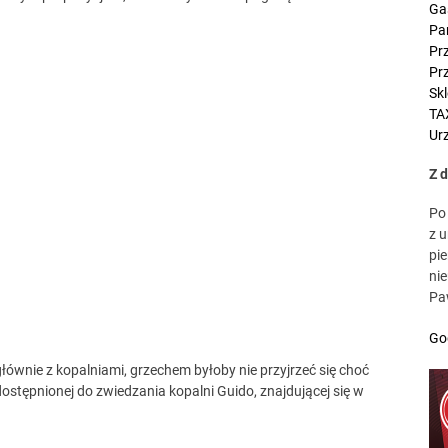
Ga
Pa
Pr
Pr
Sk
TA
Urz
Z 
Po
z 
pie
ni
Pa
Go
głównie z kopalniami, grzechem byłoby nie przyjrzeć się choć
udostępnionej do zwiedzania kopalni Guido, znajdującej się w