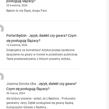
posługują Ślązacy?
25 kwietnia, 2024
Będzin to nie Śląsk, droga Pani.
Portal Będzin
-
Język, dialekt czy gwara? Czym
się posługują Ślązacy?
12 kwietnia, 2024
Dziękujemy za komentarz! Artykuł podaje społeczne
spojrzenie na gwary w mowie w przestrzeni publicznej.
Takie przeświadczenie, o którym piszemy, dotyka…
Joanna Dorota Uba
-
Język, dialekt czy gwara?
Czym się posługują Ślązacy?
20 marca, 2024
Ale bzdury piszecie - widać, że z Będzina… Prokurator
generalny Jerzy Ziętek posługiwał się gwarą śląską.
Kompozytor Górecki z Radlina…