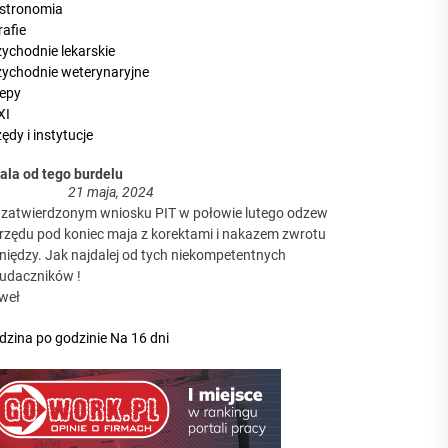
stronomia
rafie
zychodnie lekarskie
zychodnie weterynaryjne
lepy
XI
ędy i instytucje
dala od tego burdelu
21 maja, 2024
 zatwierdzonym wniosku PIT w połowie lutego odzew
urzędu pod koniec maja z korektami i nakazem zwrotu
niędzy. Jak najdalej od tych niekompetentnych
eudaczników !
weł
dzina po godzinie
Na 16 dni