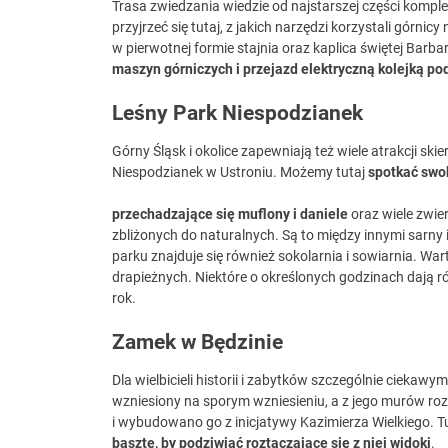
Trasa zwiedzania wiedzie od najstarszej części kom
przyjrzeć się tutaj, z jakich narzędzi korzystali gór
w pierwotnej formie stajnia oraz kaplica świętej Barb
maszyn górniczych i przejazd elektryczną kolejką p
Leśny Park Niespodzianek
Górny Śląsk i okolice zapewniają też wiele atrakcji sk
Niespodzianek w Ustroniu. Możemy tutaj
spotkać sw
przechadzające się muflony i daniele
oraz wiele zwie
zbliżonych do naturalnych. Są to między innymi sarny i 
parku znajduje się również sokolarnia i sowiarnia. W
drapieżnych. Niektóre o określonych godzinach dają ró
rok.
Zamek w Będzinie
Dla wielbicieli historii i zabytków szczególnie cieka
wzniesiony na sporym wzniesieniu, a z jego murów roz
i wybudowano go z inicjatywy Kazimierza Wielkiego. 
basztę, by podziwiać roztaczające się z niej widoki
.