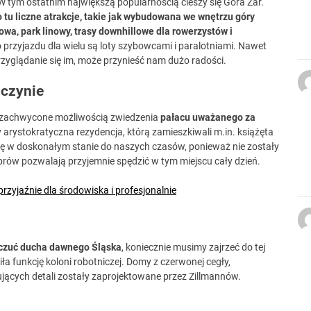
. W tym ostatnim największą popularnością cieszy się Góra Żar.
tu liczne atrakcje, takie jak wybudowana we wnętrzu góry
a, park linowy, trasy downhillowe dla rowerzystów i
rzyjazdu dla wielu są loty szybowcami i paralotniami. Nawet
przyglądanie się im, może przynieść nam dużo radości.
czynie
ią zachwycone możliwością zwiedzenia
pałacu uważanego za
sy arystokratyczna rezydencja, którą zamieszkiwali m.in. książęta
ię w doskonałym stanie do naszych czasów, ponieważ nie zostały
brów pozwalają przyjemnie spędzić w tym miejscu cały dzień.
rzyjaźnie dla środowiska i profesjonalnie
oczuć ducha dawnego Śląska
, koniecznie musimy zajrzeć do tej
niła funkcję koloni robotniczej. Domy z czerwonej cegły,
ujących detali zostały zaprojektowane przez Zillmannów.