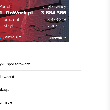
tykuł sponsorowany
ekawostki
ukacja
formacje