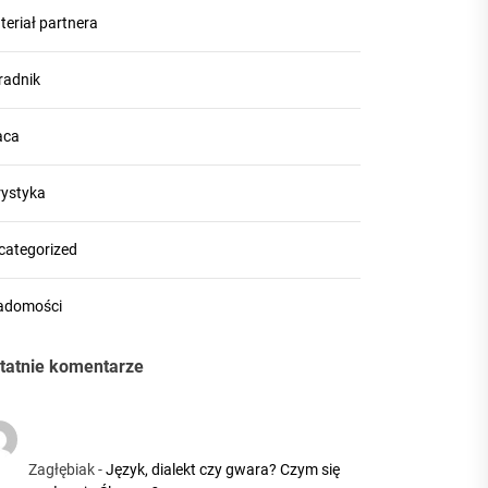
teriał partnera
radnik
aca
rystyka
categorized
adomości
tatnie komentarze
Zagłębiak
-
Język, dialekt czy gwara? Czym się