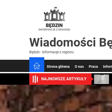
Skip
to
Wiado
the
content
Będzin
Wiadomości Bę
Będzin - informacje z regionu
Strona główna
O nas
Praca
Infor
NAJNOWSZE ARTYKUŁY