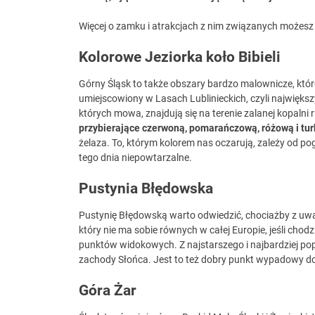
Więcej o zamku i atrakcjach z nim związanych możesz 
Kolorowe Jeziorka koło Bibieli
Górny Śląsk to także obszary bardzo malownicze, któr
umiejscowiony w Lasach Lublinieckich, czyli najwięk
których mowa, znajdują się na terenie zalanej kopalni
przybierające czerwoną, pomarańczową, różową i tu
żelaza. To, którym kolorem nas oczarują, zależy od po
tego dnia niepowtarzalne.
Pustynia Błędowska
Pustynię Błędowską warto odwiedzić, chociażby z uwa
który nie ma sobie równych w całej Europie, jeśli chodz
punktów widokowych. Z najstarszego i najbardziej po
zachody Słońca. Jest to też dobry punkt wypadowy do 
Góra Żar