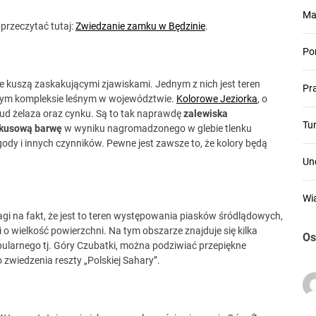
Ma
przeczytać tutaj:
Zwiedzanie zamku w Będzinie
.
Po
e kuszą zaskakującymi zjawiskami. Jednym z nich jest teren
Pr
szym kompleksie leśnym w województwie.
Kolorowe Jeziorka
, o
 rud żelaza oraz cynku. Są to tak naprawdę
zalewiska
Tu
rkusową barwę
w wyniku nagromadzonego w glebie tlenku
gody i innych czynników. Pewne jest zawsze to, że kolory będą
Un
Wi
gi na fakt, że jest to teren występowania piasków śródlądowych,
i o wielkość powierzchni. Na tym obszarze znajduje się kilka
Os
pularnego tj. Góry Czubatki, można podziwiać przepiękne
zwiedzenia reszty „Polskiej Sahary”.