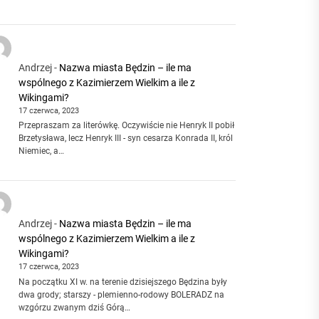
Andrzej
-
Nazwa miasta Będzin – ile ma
wspólnego z Kazimierzem Wielkim a ile z
Wikingami?
17 czerwca, 2023
Przepraszam za literówkę. Oczywiście nie Henryk II pobił
Brzetysława, lecz Henryk III - syn cesarza Konrada II, król
Niemiec, a…
Andrzej
-
Nazwa miasta Będzin – ile ma
wspólnego z Kazimierzem Wielkim a ile z
Wikingami?
17 czerwca, 2023
Na początku XI w. na terenie dzisiejszego Będzina były
dwa grody; starszy - plemienno-rodowy BOLERADZ na
wzgórzu zwanym dziś Górą…