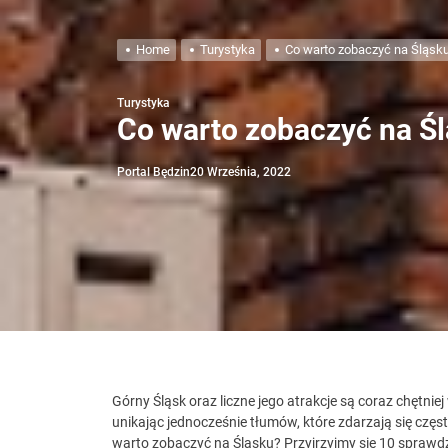
Home
Turystyka
Co warto zobaczyć na Śląsku
Turystyka
Co warto zobaczyć na Śl
Portal Będzin
20 Września, 2022
Górny Śląsk oraz liczne jego atrakcje są coraz chętnie
unikając jednocześnie tłumów, które zdarzają się częs
warto zobaczyć na Śląsku? Przyjrzyjmy się 10 spraw