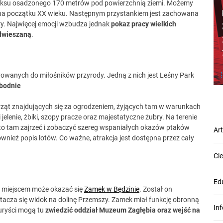
pleksu osadzonego 170 metrów pod powierzchnią ziemi. Możemy
nicy na początku XX wieku. Następnym przystankiem jest zachowana
ary. Najwięcej emocji wzbudza jednak
pokaz pracy wielkich
odwieszaną
.
ierowanych do miłośników przyrody. Jedną z nich jest Leśny Park
obodnie
rząt znajdujących się za ogrodzeniem, żyjących tam w warunkach
jelenie, żbiki, szopy pracze oraz majestatyczne żubry. Na terenie
arto tam zajrzeć i zobaczyć szereg wspaniałych okazów ptaków
Ar
wnież popis lotów. Co ważne, atrakcja jest dostępna przez cały
Ci
Ed
wym miejscem może okazać się
Zamek w Będzinie
. Został on
tacza się widok na dolinę Przemszy. Zamek miał funkcję obronną
In
Turyści mogą tu
zwiedzić oddział Muzeum Zagłębia oraz wejść na