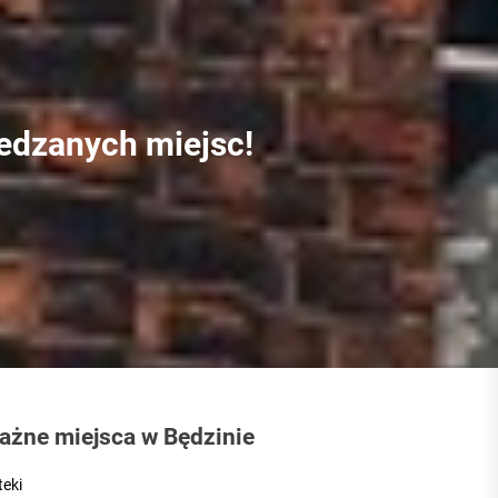
aga podjąć decyzję
iedzanych miejsc!
a firm?
ażne miejsca w Będzinie
teki